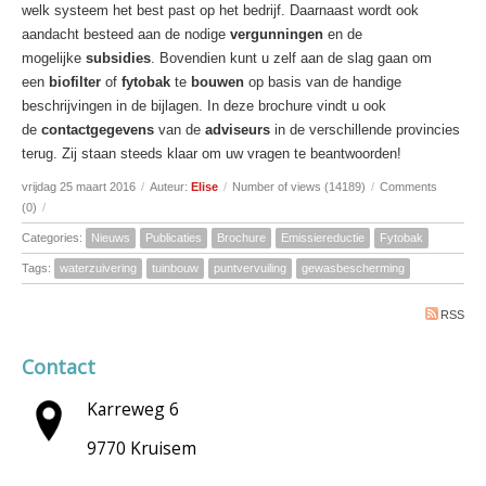
welk systeem het best past op het bedrijf. Daarnaast wordt ook
aandacht besteed aan de nodige
vergunningen
en de
mogelijke
subsidies
. Bovendien kunt u zelf aan de slag gaan om
een
biofilter
of
fytobak
te
bouwen
op basis van de handige
beschrijvingen in de bijlagen. In deze brochure vindt u ook
de
contactgegevens
van de
adviseurs
in de verschillende provincies
terug. Zij staan steeds klaar om uw vragen te beantwoorden!
vrijdag 25 maart 2016
/
Auteur:
Elise
/
Number of views (14189)
/
Comments
(0)
/
Categories:
Nieuws
Publicaties
Brochure
Emissiereductie
Fytobak
Tags:
waterzuivering
tuinbouw
puntvervuiling
gewasbescherming
RSS
Contact
Karreweg 6
9770 Kruisem