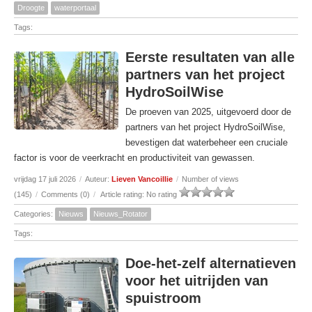
Droogte
waterportaal
Tags:
Eerste resultaten van alle
partners van het project
HydroSoilWise
De proeven van 2025, uitgevoerd door de
partners van het project HydroSoilWise,
bevestigen dat waterbeheer een cruciale
factor is voor de veerkracht en productiviteit van gewassen.
vrijdag 17 juli 2026
/
Auteur:
Lieven Vancoillie
/
Number of views
(145)
/
Comments (0)
/
Article rating: No rating
Categories:
Nieuws
Nieuws_Rotator
Tags:
Doe-het-zelf alternatieven
voor het uitrijden van
spuistroom