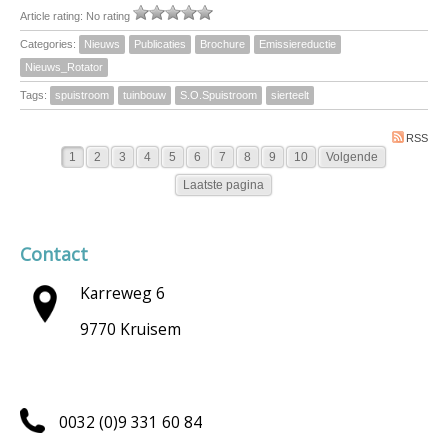
Article rating: No rating
Categories:
Nieuws
Publicaties
Brochure
Emissiereductie
Nieuws_Rotator
Tags:
spuistroom
tuinbouw
S.O.Spuistroom
sierteelt
RSS
1
2
3
4
5
6
7
8
9
10
Volgende
Laatste pagina
Contact
Karreweg 6
9770 Kruisem
0032 (0)9 331 60 84