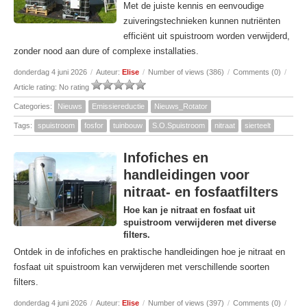
Met de juiste kennis en eenvoudige
zuiveringstechnieken kunnen nutriënten
efficiënt uit spuistroom worden verwijderd,
zonder nood aan dure of complexe installaties.
donderdag 4 juni 2026
/
Auteur:
Elise
/
Number of views (386)
/
Comments (0)
/
Article rating: No rating
Categories:
Nieuws
Emissiereductie
Nieuws_Rotator
Tags:
spuistroom
fosfor
tuinbouw
S.O.Spuistroom
nitraat
sierteelt
Infofiches en
handleidingen voor
nitraat- en fosfaatfilters
Hoe kan je nitraat en fosfaat uit
spuistroom verwijderen met diverse
filters.
Ontdek in de infofiches en praktische handleidingen hoe je nitraat en
fosfaat uit spuistroom kan verwijderen met verschillende soorten
filters.
donderdag 4 juni 2026
/
Auteur:
Elise
/
Number of views (397)
/
Comments (0)
/