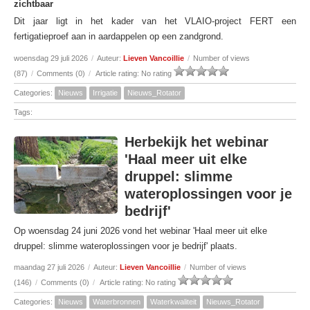
zichtbaar
Dit jaar ligt in het kader van het VLAIO-project FERT een
fertigatieproef aan in aardappelen op een zandgrond.
woensdag 29 juli 2026
/
Auteur:
Lieven Vancoillie
/
Number of views
(87)
/
Comments (0)
/
Article rating: No rating
Categories:
Nieuws
Irrigatie
Nieuws_Rotator
Tags:
Herbekijk het webinar
'Haal meer uit elke
druppel: slimme
wateroplossingen voor je
bedrijf'
Op woensdag 24 juni 2026 vond het webinar 'Haal meer uit elke
druppel: slimme wateroplossingen voor je bedrijf' plaats.
maandag 27 juli 2026
/
Auteur:
Lieven Vancoillie
/
Number of views
(146)
/
Comments (0)
/
Article rating: No rating
Categories:
Nieuws
Waterbronnen
Waterkwaliteit
Nieuws_Rotator