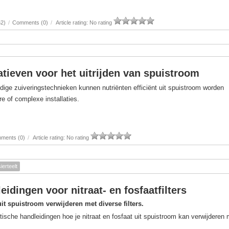
52)
/
Comments (0)
/
Article rating: No rating
atieven voor het uitrijden van spuistroom
dige zuiveringstechnieken kunnen nutriënten efficiënt uit spuistroom worden
e of complexe installaties.
ments (0)
/
Article rating: No rating
sierteelt
eidingen voor nitraat- en fosfaatfilters
uit spuistroom verwijderen met diverse filters.
tische handleidingen hoe je nitraat en fosfaat uit spuistroom kan verwijderen 