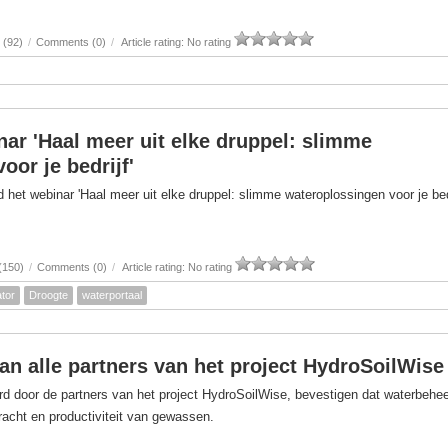
 (92)
/
Comments (0)
/
Article rating: No rating
nar 'Haal meer uit elke druppel: slimme
oor je bedrijf'
het webinar 'Haal meer uit elke druppel: slimme wateroplossingen voor je bedr
(150)
/
Comments (0)
/
Article rating: No rating
tor
Droogte
waterportaal
van alle partners van het project HydroSoilWise
d door de partners van het project HydroSoilWise, bevestigen dat waterbehe
kracht en productiviteit van gewassen.