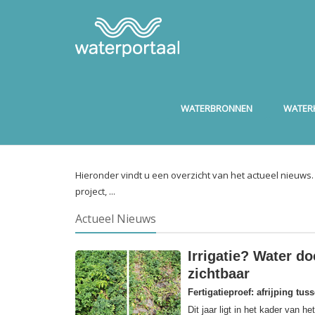
WATERBRONNEN
WATERK
Hieronder vindt u een overzicht van het actueel nieuws
project, ...
Actueel Nieuws
Irrigatie? Water do
zichtbaar
Fertigatieproef: afrijping tus
Dit jaar ligt in het kader van 