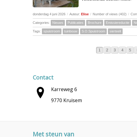
donderdag 4 juni 2026
/
Auteur:
Elise
/
Number of views (402)
/
Com
Categories:
Nieuws
Publicaties
Brochure
Emissiereductie
N
Tags:
spuistroom
tuinbouw
S.O.Spuistroom
sierteelt
1
2
3
4
5
Contact
Karreweg 6
9770 Kruisem
Met steun van