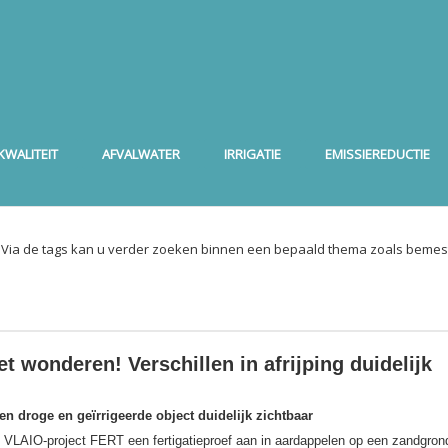
WALITEIT
AFVALWATER
IRRIGATIE
EMISSIEREDUCTIE
. Via de tags kan u verder zoeken binnen een bepaald thema zoals bemest
et wonderen! Verschillen in afrijping duidelijk
sen droge en geïrrigeerde object duidelijk zichtbaar
het VLAIO-project FERT een fertigatieproef aan in aardappelen op een zandgron