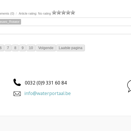
ments (0)
/
Article rating: No rating
ieuws_Rotator
6
7
8
9
10
Volgende
Laatste pagina
0032 (0)9 331 60 84
info@waterportaal.be