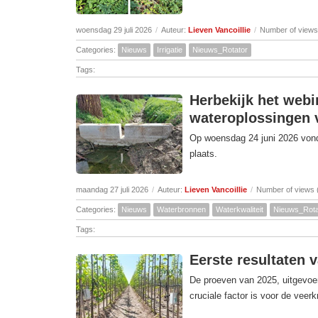
woensdag 29 juli 2026
/
Auteur:
Lieven Vancoillie
/
Number of views
Categories:
Nieuws
Irrigatie
Nieuws_Rotator
Tags:
Herbekijk het webi
wateroplossingen v
Op woensdag 24 juni 2026 vond 
plaats.
maandag 27 juli 2026
/
Auteur:
Lieven Vancoillie
/
Number of views 
Categories:
Nieuws
Waterbronnen
Waterkwaliteit
Nieuws_Rota
Tags:
Eerste resultaten 
De proeven van 2025, uitgevoer
cruciale factor is voor de veer