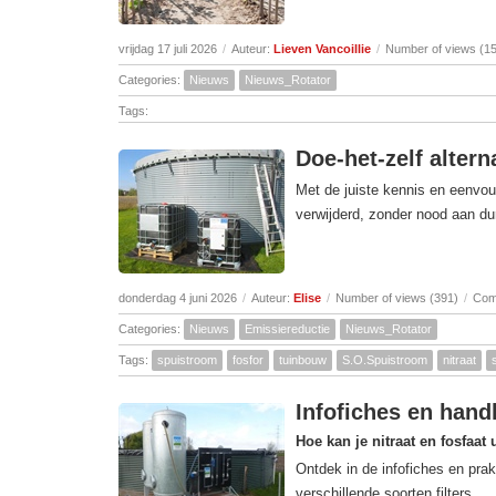
vrijdag 17 juli 2026
/
Auteur:
Lieven Vancoillie
/
Number of views (1
Categories:
Nieuws
Nieuws_Rotator
Tags:
Doe-het-zelf altern
Met de juiste kennis en eenvou
verwijderd, zonder nood aan dur
donderdag 4 juni 2026
/
Auteur:
Elise
/
Number of views (391)
/
Com
Categories:
Nieuws
Emissiereductie
Nieuws_Rotator
Tags:
spuistroom
fosfor
tuinbouw
S.O.Spuistroom
nitraat
Infofiches en handl
Hoe kan je nitraat en fosfaat 
Ontdek in de infofiches en prak
verschillende soorten filters.