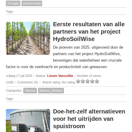
Droogte
waterportaal
Tags:
Eerste resultaten van alle
partners van het project
HydroSoilWise
De proeven van 2025, uitgevoerd door de
partners van het project HydroSoilWise,
bevestigen dat waterbeheer een cruciale
factor is voor de veerkracht en productiviteit van gewassen.
vrijdag 17 juli 2026
/
Auteur:
Lieven Vancoillie
/
Number of views
(148)
/
Comments (0)
/
Article rating: No rating
Categories:
Nieuws
Nieuws_Rotator
Tags:
Doe-het-zelf alternatieven
voor het uitrijden van
spuistroom