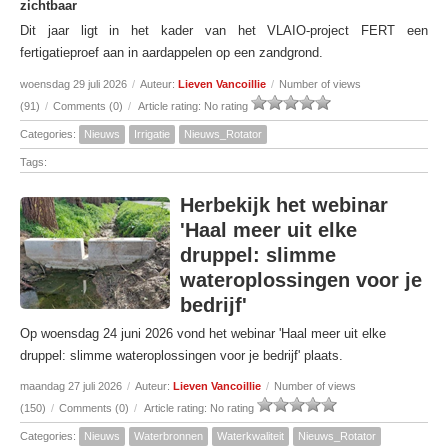
zichtbaar
Dit jaar ligt in het kader van het VLAIO-project FERT een
fertigatieproef aan in aardappelen op een zandgrond.
woensdag 29 juli 2026
/
Auteur:
Lieven Vancoillie
/
Number of views
(91)
/
Comments (0)
/
Article rating: No rating
Categories:
Nieuws
Irrigatie
Nieuws_Rotator
Tags:
Herbekijk het webinar
'Haal meer uit elke
druppel: slimme
wateroplossingen voor je
bedrijf'
Op woensdag 24 juni 2026 vond het webinar 'Haal meer uit elke
druppel: slimme wateroplossingen voor je bedrijf' plaats.
maandag 27 juli 2026
/
Auteur:
Lieven Vancoillie
/
Number of views
(150)
/
Comments (0)
/
Article rating: No rating
Categories:
Nieuws
Waterbronnen
Waterkwaliteit
Nieuws_Rotator