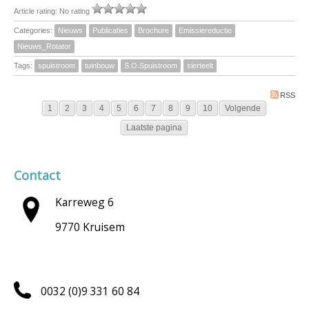
Article rating: No rating
Categories:
Nieuws
Publicaties
Brochure
Emissiereductie
Nieuws_Rotator
Tags:
spuistroom
tuinbouw
S.O.Spuistroom
sierteelt
RSS
1
2
3
4
5
6
7
8
9
10
Volgende
Laatste pagina
Contact
Karreweg 6
9770 Kruisem
0032 (0)9 331 60 84