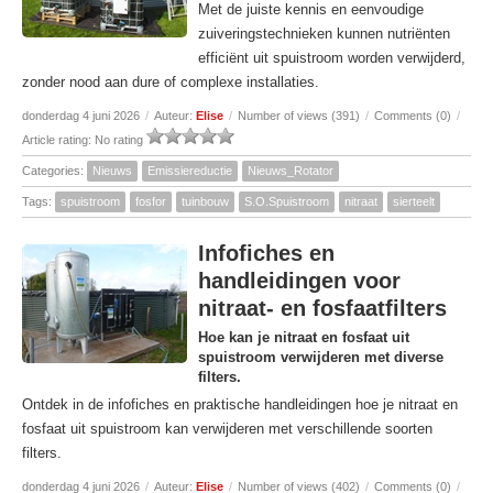
Met de juiste kennis en eenvoudige
zuiveringstechnieken kunnen nutriënten
efficiënt uit spuistroom worden verwijderd,
zonder nood aan dure of complexe installaties.
donderdag 4 juni 2026
/
Auteur:
Elise
/
Number of views (391)
/
Comments (0)
/
Article rating: No rating
Categories:
Nieuws
Emissiereductie
Nieuws_Rotator
Tags:
spuistroom
fosfor
tuinbouw
S.O.Spuistroom
nitraat
sierteelt
Infofiches en
handleidingen voor
nitraat- en fosfaatfilters
Hoe kan je nitraat en fosfaat uit
spuistroom verwijderen met diverse
filters.
Ontdek in de infofiches en praktische handleidingen hoe je nitraat en
fosfaat uit spuistroom kan verwijderen met verschillende soorten
filters.
donderdag 4 juni 2026
/
Auteur:
Elise
/
Number of views (402)
/
Comments (0)
/